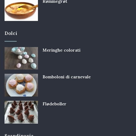
Rømmegrøt
Dolci
Meringhe colorati
Bomboloni di carnevale
Flødeboller
Scandinavia