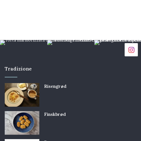
Tradizione
Risengrød
Finskbrød