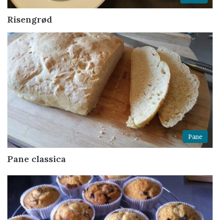
Risengrød
Pane
Pane classica