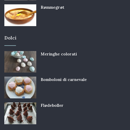
Rømmegrøt
Dolci
Meringhe colorati
Bomboloni di carnevale
Flødeboller