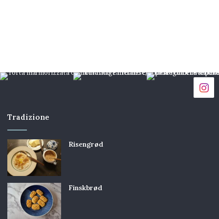
Tradizione
Risengrød
Finskbrød