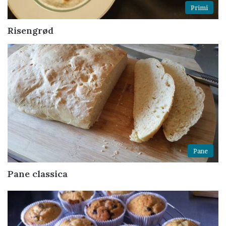
Primi
Risengrød
Pane
Pane classica