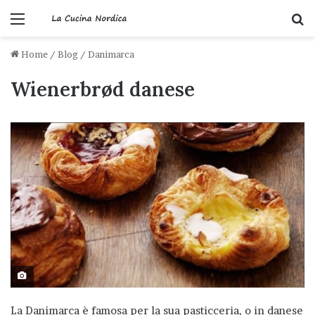
Menu
C
Home
/
Blog
/
Danimarca
Wienerbrød danese
La Danimarca è famosa per la sua pasticceria, o in danese