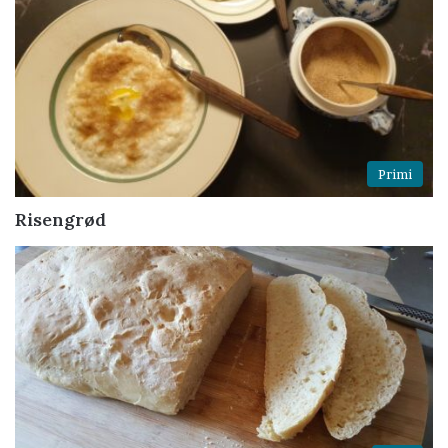
Primi
Risengrød