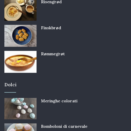
Risengrød
Finskbrød
Rømmegrøt
Dolci
Meringhe colorati
Bomboloni di carnevale