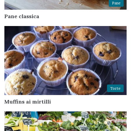
Pane
Pane classica
Torte
Muffins ai mirtilli