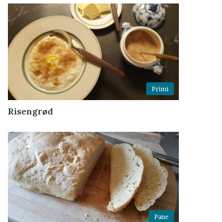
Primi
Risengrød
Pane