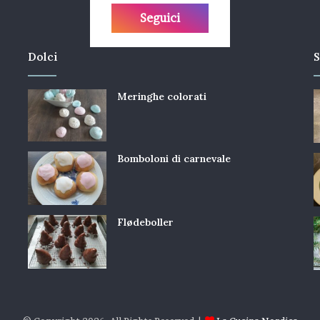
Seguici
Dolci
S
Meringhe colorati
Bomboloni di carnevale
Flødeboller