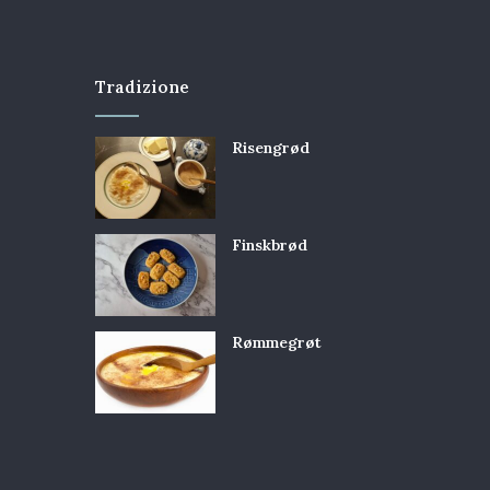
Tradizione
Risengrød
Finskbrød
Rømmegrøt