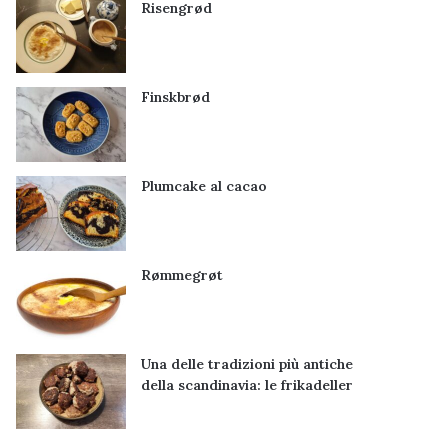
Risengrød
Finskbrød
Plumcake al cacao
Rømmegrøt
Una delle tradizioni più antiche
della scandinavia: le frikadeller