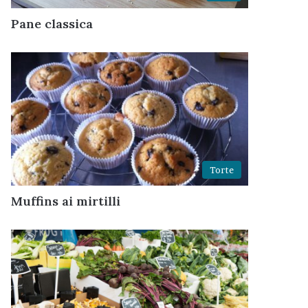
Pane classica
Torte
Muffins ai mirtilli