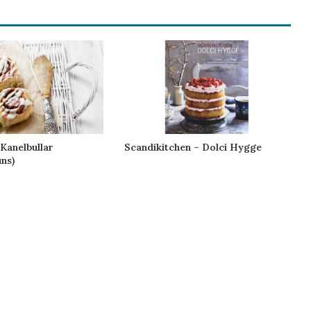
 Kanelbullar
Scandikitchen – Dolci Hygge
ns)