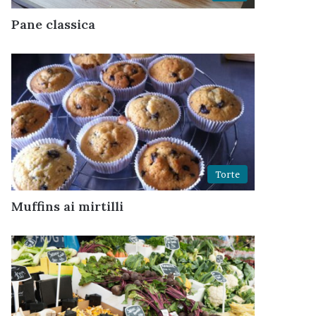
Pane classica
Torte
Muffins ai mirtilli