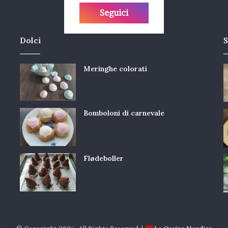
Seguici
Dolci
S
Meringhe colorati
Bomboloni di carnevale
Flødeboller