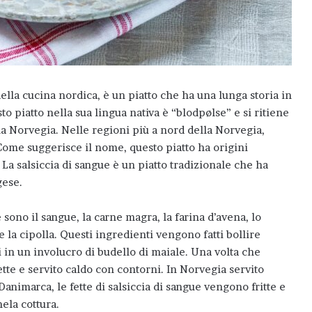
della cucina nordica, è un piatto che ha una lunga storia in
o piatto nella sua lingua nativa è “blodpølse” e si ritiene
lla Norvegia. Nelle regioni più a nord della Norvegia,
Come suggerisce il nome, questo piatto ha origini
 La salsiccia di sangue è un piatto tradizionale che ha
gese.
e sono il sangue, la carne magra, la farina d’avena, lo
 e la cipolla. Questi ingredienti vengono fatti bollire
 in un involucro di budello di maiale. Una volta che
ette e servito caldo con contorni. In Norvegia servito
Danimarca, le fette di salsiccia di sangue vengono fritte e
mela cottura.