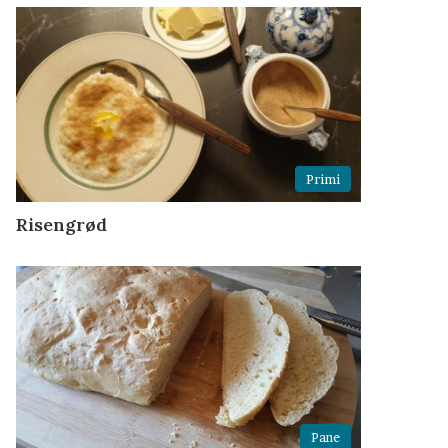
Primi
Risengrød
Pane