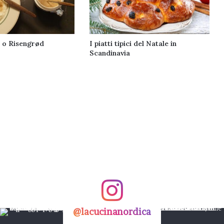
 o Risengrød
I piatti tipici del Natale in
Scandinavia
@lacucinanordica