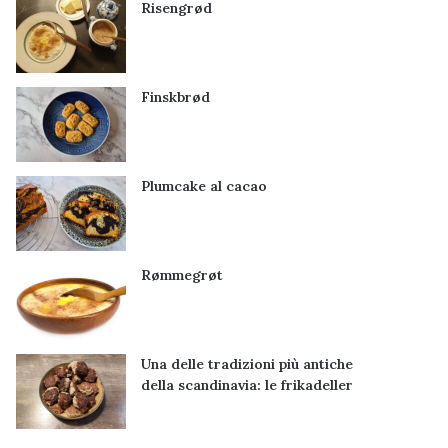
Risengrød
Finskbrød
Plumcake al cacao
Rømmegrøt
Una delle tradizioni più antiche
della scandinavia: le frikadeller