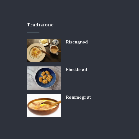
Tradizione
Risengrød
Finskbrød
Rømmegrøt