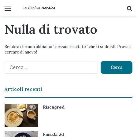
Menu
C
Nulla di trovato
Sembra che non abbiamo ’ nessun risultato ’ che ti soddisfi. Prova a
cercare di nuovo!
Ricerca
per:
Articoli recenti
Risengrød
Finskbrød