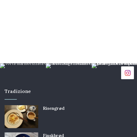
Tradizione
Risengrød
Finskbrød