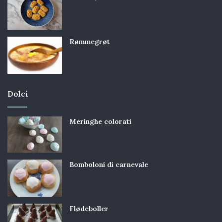
Rømmegrøt
Dolci
Meringhe colorati
Bomboloni di carnevale
Flødeboller