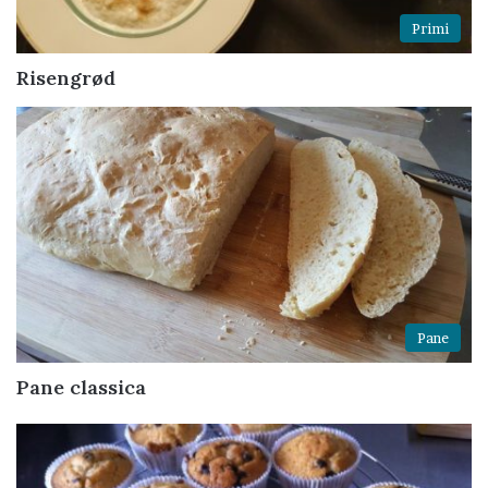
Primi
Risengrød
Pane
Pane classica