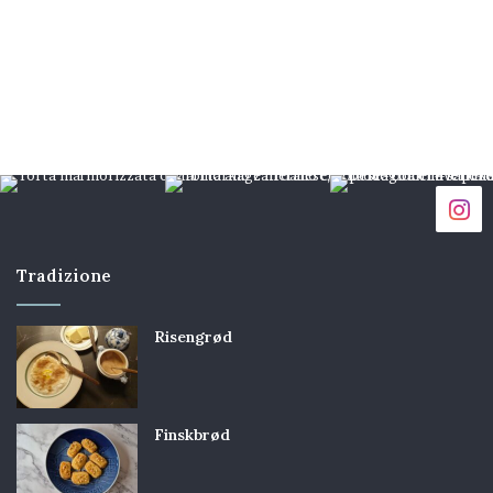
Tradizione
Risengrød
Finskbrød