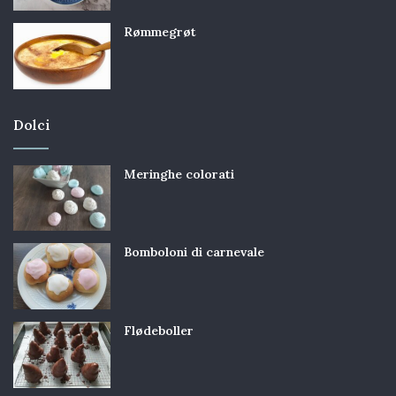
Rømmegrøt
Dolci
Meringhe colorati
Bomboloni di carnevale
Flødeboller