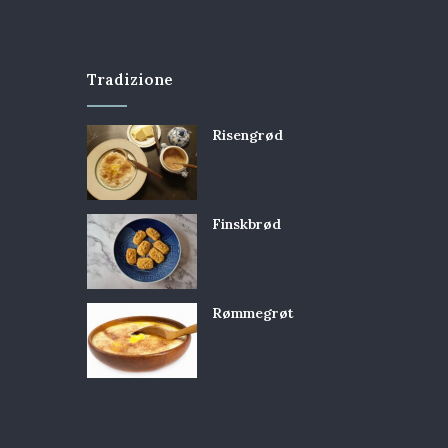
Tradizione
Risengrød
Finskbrød
Rømmegrøt