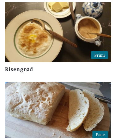
Primi
Risengrød
Pane