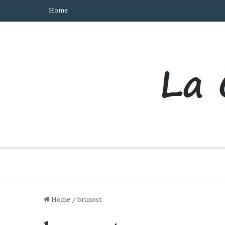
Home
Home
/
brunost