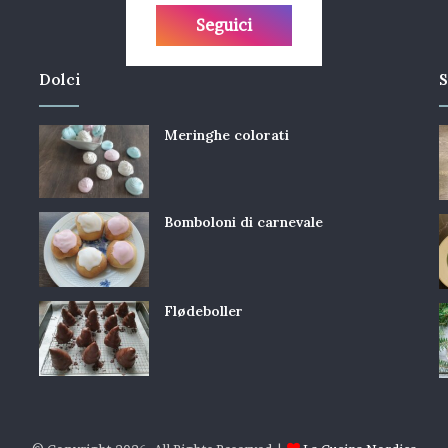
Seguici
Dolci
S
Meringhe colorati
Bomboloni di carnevale
Flødeboller