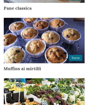
Pane classica
Torte
Muffins ai mirtilli