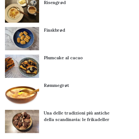
Risengrød
Finskbrød
Plumcake al cacao
Rømmegrøt
Una delle tradizioni più antiche
della scandinavia: le frikadeller