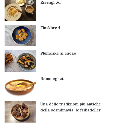
Risengrød
Finskbrød
Plumcake al cacao
Rømmegrøt
Una delle tradizioni più antiche
della scandinavia: le frikadeller