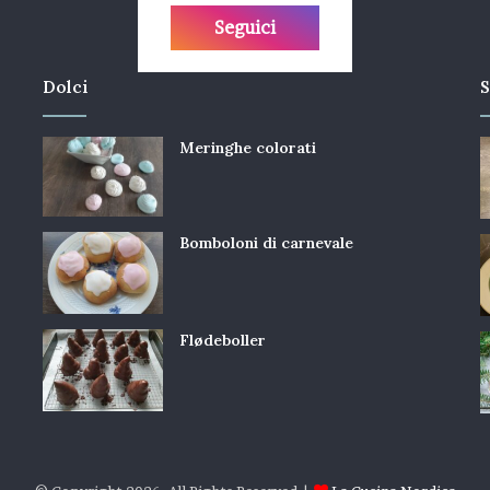
Seguici
Dolci
S
Meringhe colorati
Bomboloni di carnevale
Flødeboller