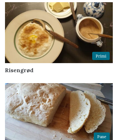
Primi
Risengrød
Pane