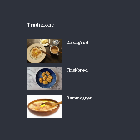
Tradizione
Risengrød
Finskbrød
Rømmegrøt