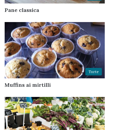
Pane classica
Torte
Muffins ai mirtilli