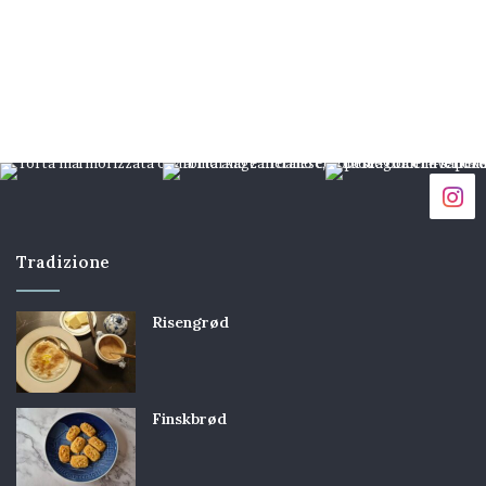
Tradizione
Risengrød
Finskbrød