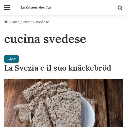
Menu
C
Home
/
cucina svedese
cucina svedese
Blog
La Svezia e il suo knäckebröd