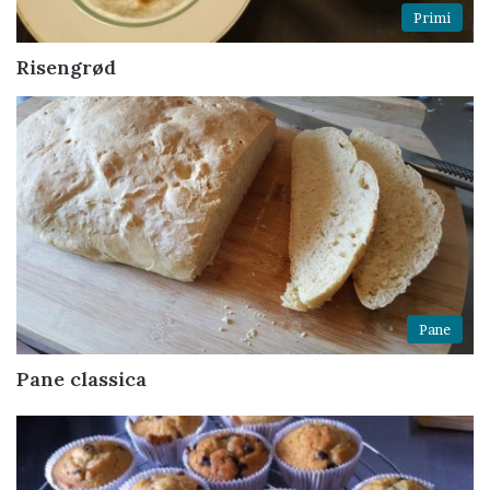
Primi
Risengrød
Pane
Pane classica