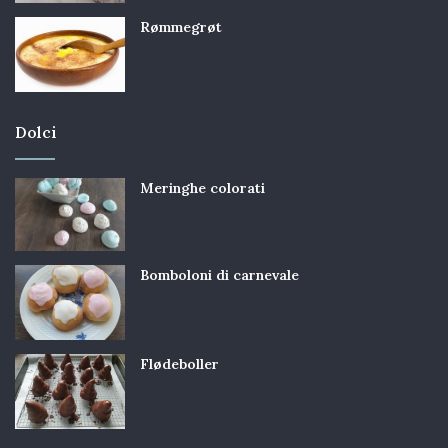
Rømmegrøt
Dolci
Meringhe colorati
Bomboloni di carnevale
Flødeboller