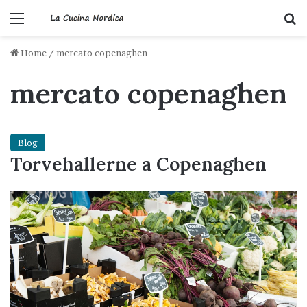
Menu
C
Home
/
mercato copenaghen
mercato copenaghen
Blog
Torvehallerne a Copenaghen