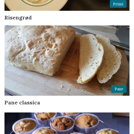
Primi
Risengrød
Pane
Pane classica