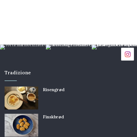
Tradizione
Risengrød
Finskbrød