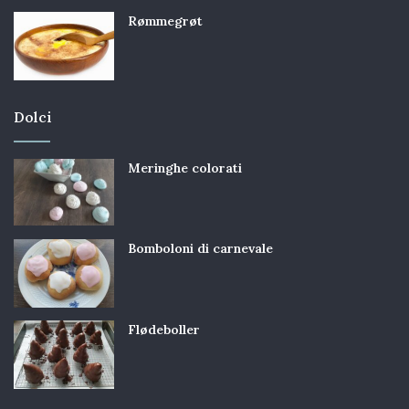
Rømmegrøt
Dolci
Meringhe colorati
Bomboloni di carnevale
Flødeboller