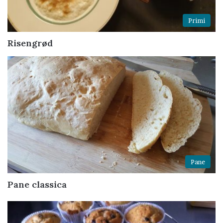
Primi
Risengrød
Pane
Pane classica