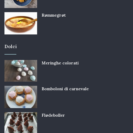
Rømmegrøt
Dolci
Meringhe colorati
Bomboloni di carnevale
Flødeboller