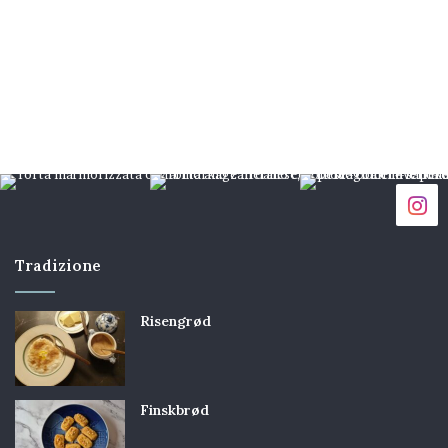
Tradizione
Risengrød
Finskbrød