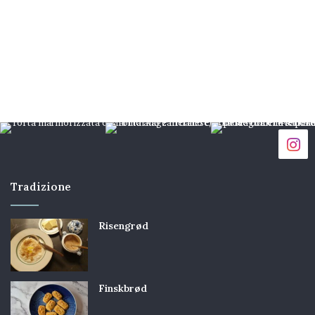
Tradizione
Risengrød
Finskbrød