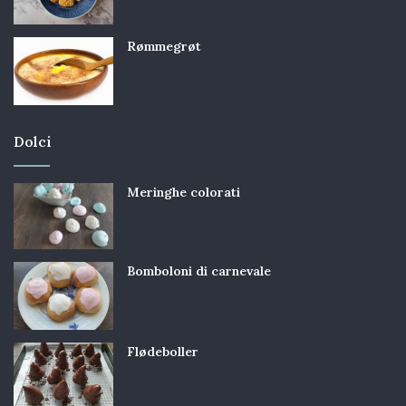
Rømmegrøt
Dolci
Meringhe colorati
Bomboloni di carnevale
Flødeboller