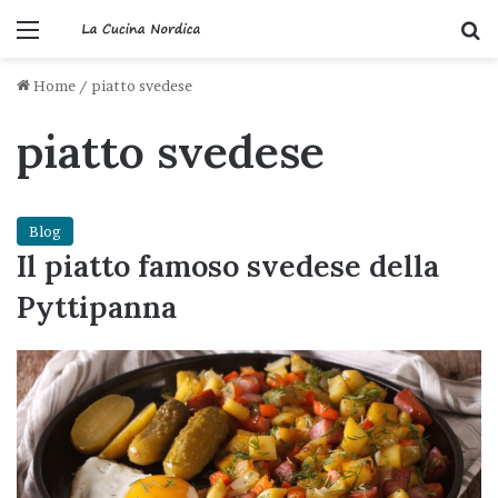
Menu
C
Home
/
piatto svedese
piatto svedese
Blog
Il piatto famoso svedese della
Pyttipanna