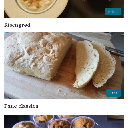
Primi
Risengrød
Pane
Pane classica