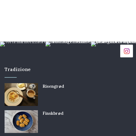
Tradizione
Risengrød
Finskbrød