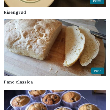
Primi
Risengrød
Pane
Pane classica