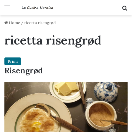
Menu
C
Home
/
ricetta risengrød
ricetta risengrød
Primi
Risengrød