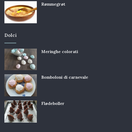
Rømmegrøt
Dolci
Meringhe colorati
Bomboloni di carnevale
Flødeboller