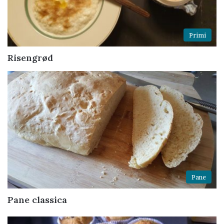
Primi
Risengrød
Pane
Pane classica