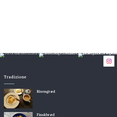
Tradizione
Risengrød
Finskbrød