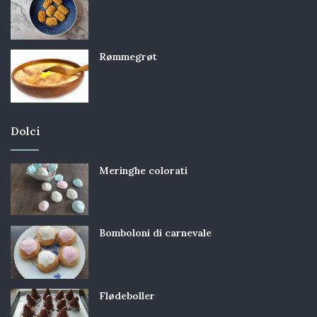
Rømmegrøt
Dolci
Meringhe colorati
Bomboloni di carnevale
Flødeboller