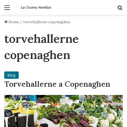
Menu
C
Home
/
torvehallerne copenaghen
torvehallerne
copenaghen
Blog
Torvehallerne a Copenaghen