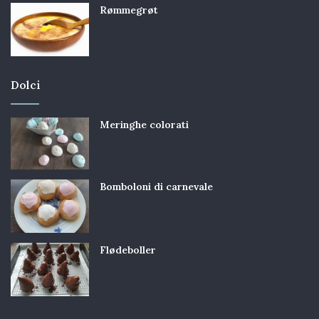
Rømmegrøt
Dolci
Meringhe colorati
Bomboloni di carnevale
Flødeboller