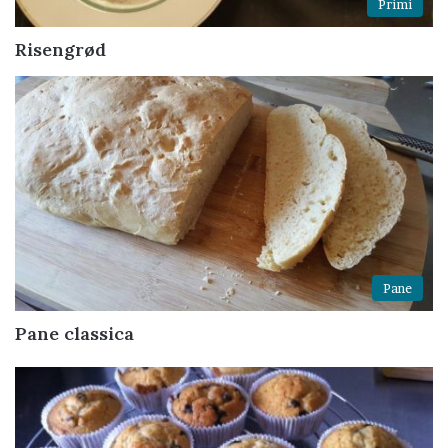
Primi
Risengrød
Pane
Pane classica