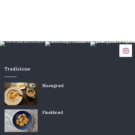
Tradizione
Risengrød
Finskbrød