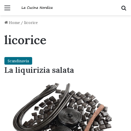
Menu
C
Home
/
licorice
licorice
Scandinavia
La liquirizia salata