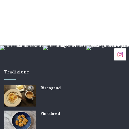
Tradizione
Risengrød
Finskbrød