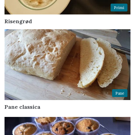
Primi
Risengrød
Pane
Pane classica