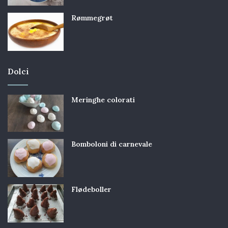
Rømmegrøt
Dolci
Meringhe colorati
Bomboloni di carnevale
Flødeboller