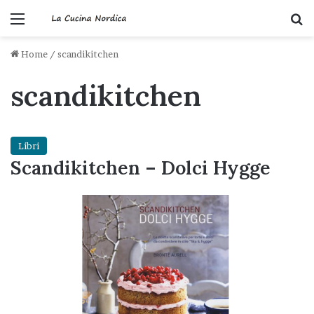
Menu
C
Home
/
scandikitchen
scandikitchen
Libri
Scandikitchen – Dolci Hygge