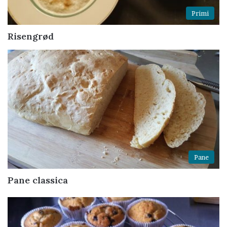
Primi
Risengrød
Pane
Pane classica