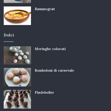
Rømmegrøt
Dolci
Meringhe colorati
Bomboloni di carnevale
Flødeboller