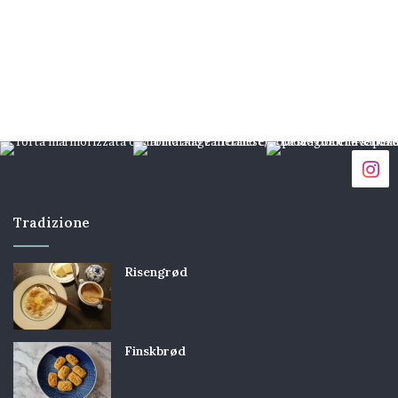
Tradizione
Risengrød
Finskbrød