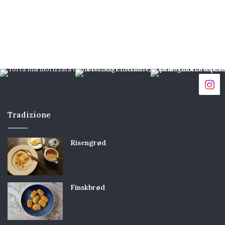
Tradizione
Risengrød
Finskbrød