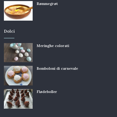
Rømmegrøt
Dolci
Meringhe colorati
Bomboloni di carnevale
Flødeboller