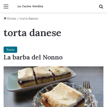
Menu
C
Home
/
torta danese
torta danese
Torte
La barba del Nonno