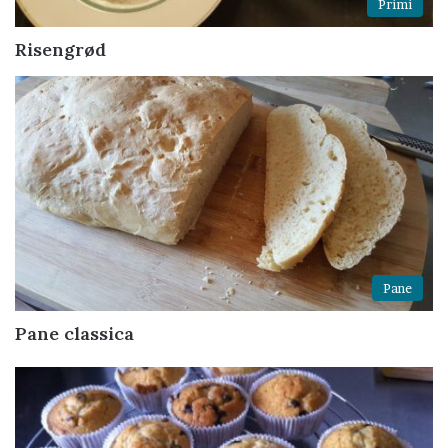
Primi
Risengrød
Pane
Pane classica