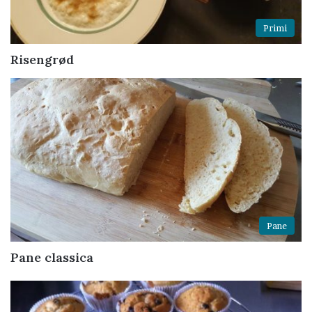
Primi
Risengrød
Pane
Pane classica