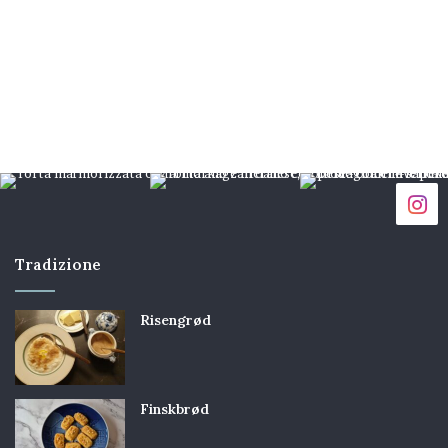
Tradizione
Risengrød
Finskbrød