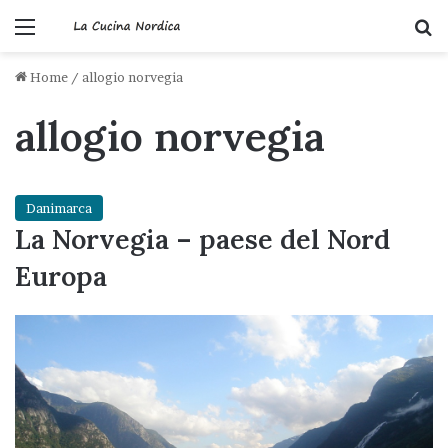
Menu
C
Home
/
allogio norvegia
allogio norvegia
Danimarca
La Norvegia – paese del Nord
Europa