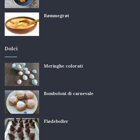
Rømmegrøt
Dolci
Meringhe colorati
Bomboloni di carnevale
Flødeboller