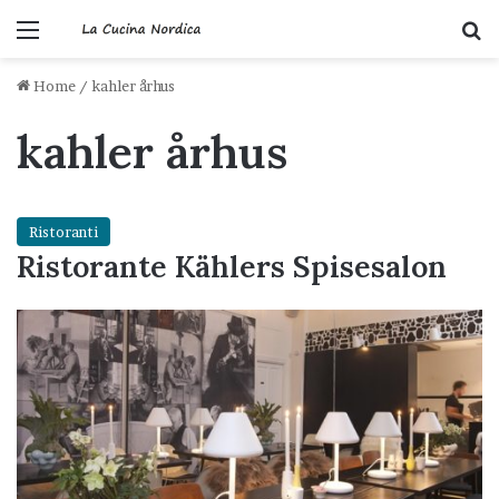
Menu
C
Home
/
kahler århus
kahler århus
Ristoranti
Ristorante Kählers Spisesalon