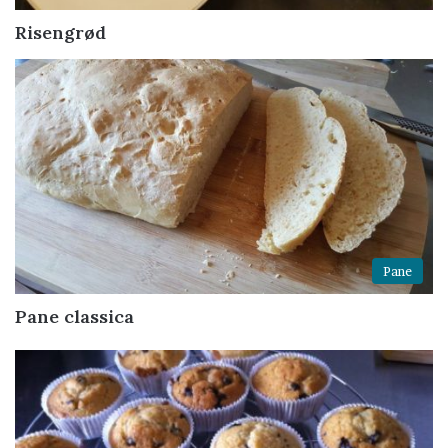
Risengrød
Pane
Pane classica