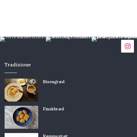
Tradizione
Risengrød
Finskbrød
Rømmegrøt